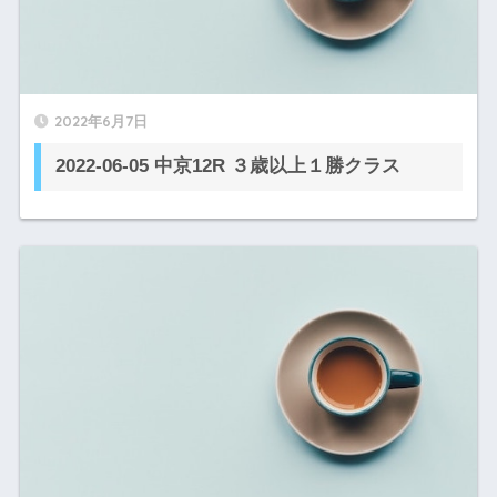
2022年6月7日
2022-06-05 中京12R ３歳以上１勝クラス