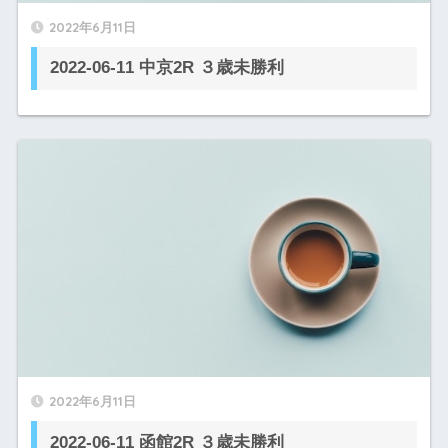
2022年6月11日
2022-06-11 中京2R ３歳未勝利
2022年6月11日
2022-06-11 函館2R ３歳未勝利