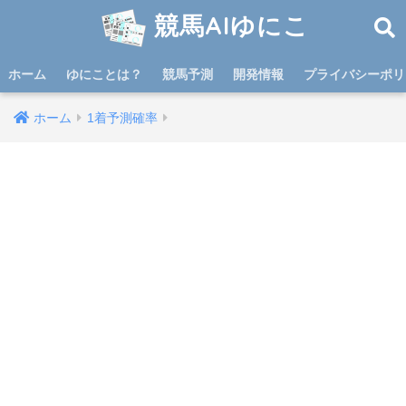
競馬AIゆにこ
ホーム
ゆにことは？
競馬予測
開発情報
プライバシーポリ
ホーム
1着予測確率