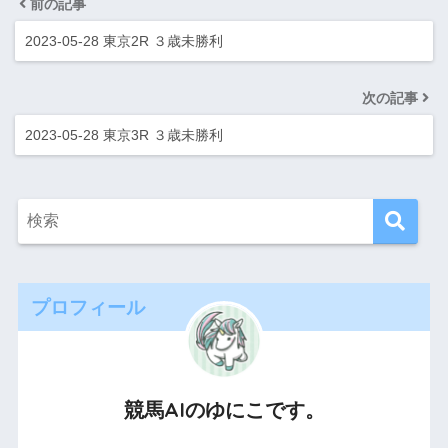
前の記事
2023-05-28 東京2R ３歳未勝利
次の記事
2023-05-28 東京3R ３歳未勝利
プロフィール
競馬AIのゆにこです。