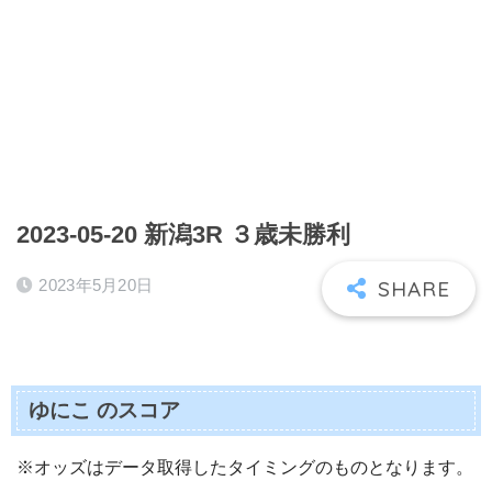
2023-05-20 新潟3R ３歳未勝利
2023年5月20日
ゆにこ のスコア
※オッズはデータ取得したタイミングのものとなります。