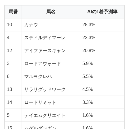
馬番
馬名
AIの1着予測率
10
カナウ
28.3%
4
スティルディマーレ
22.3%
12
アイファースキャン
20.8%
3
ロードアウォード
5.9%
6
マルヨクレハ
5.5%
13
サラサグッドワーク
4.5%
14
ロードサミット
3.3%
5
テイエムクリエイト
1.6%
15
シゲルダンガン
1.6%