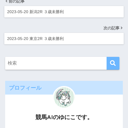
前の記事
2023-05-20 新潟2R ３歳未勝利
次の記事
2023-05-20 東京2R ３歳未勝利
プロフィール
競馬AIのゆにこです。