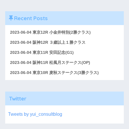
Recent Posts
2023-06-04 東京12R 小金井特別(2勝クラス)
2023-06-04 阪神12R ３歳以上１勝クラス
2023-06-04 東京11R 安田記念(G1)
2023-06-04 阪神11R 松風月ステークス(OP)
2023-06-04 東京10R 麦秋ステークス(3勝クラス)
Twitter
Tweets by yui_consultblog