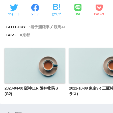
LINE
ツイート
シェア
はてブ
Pocket
CATEGORY :
1着予測確率
競馬AI
TAGS :
京都
2023-04-08 阪神11R 阪神牝馬Ｓ
2022-10-09 東京9R 三
(G2)
ラス)