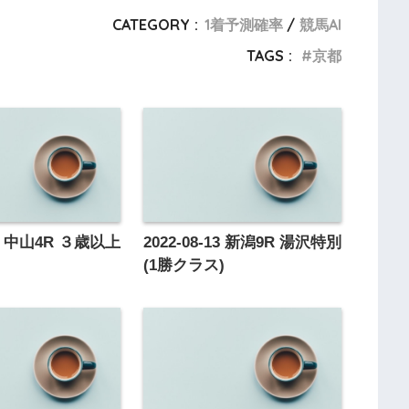
CATEGORY :
1着予測確率
競馬AI
TAGS :
京都
-18 中山4R ３歳以上
2022-08-13 新潟9R 湯沢特別
利
(1勝クラス)