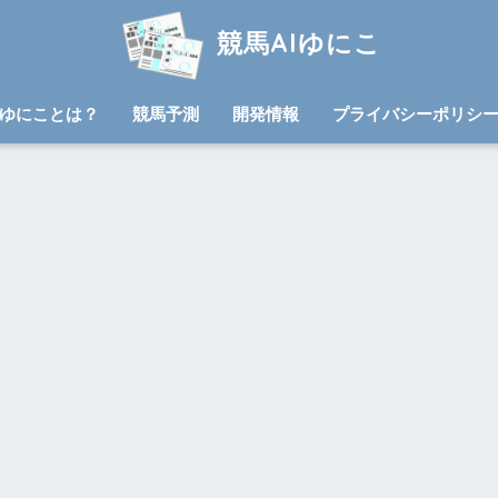
競馬AIゆにこ
ゆにことは？
競馬予測
開発情報
プライバシーポリシ