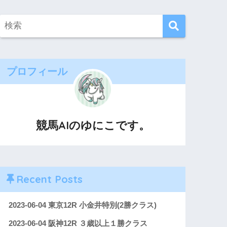
プロフィール
競馬AIのゆにこです。
Recent Posts
2023-06-04 東京12R 小金井特別(2勝クラス)
2023-06-04 阪神12R ３歳以上１勝クラス