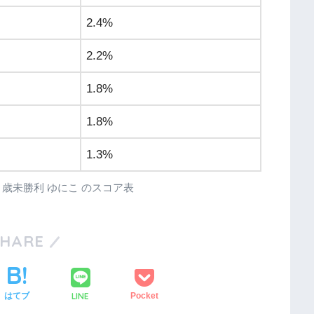
2.4%
2.2%
1.8%
1.8%
1.3%
1R ３歳未勝利 ゆにこ のスコア表
SHARE
LINE
はてブ
Pocket