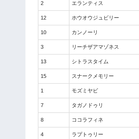
2
エランティス
12
ホウオウジュビリー
10
カンノーリ
3
リーチザアマゾネス
13
シトラスタイム
15
スナークメモリー
1
モズミヤビ
7
タガノドゥリ
8
ココラフィネ
4
ラプトゥリー