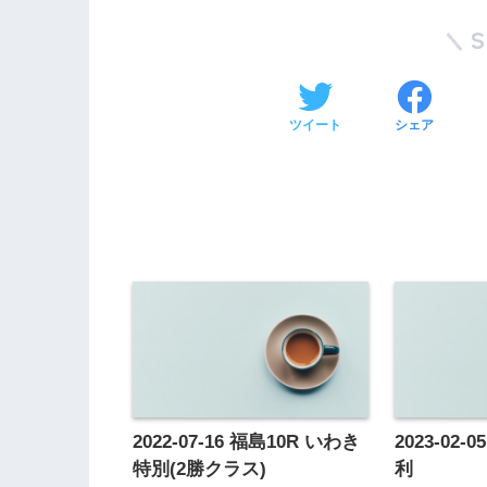
ツイート
シェア
2022-07-16 福島10R いわき
2023-02
特別(2勝クラス)
利