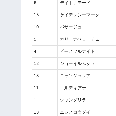
6
デイトナモード
15
ケイデンシーマーク
10
パサージュ
5
カリーナベローチェ
4
ピースフルナイト
12
ジョーイルムシュ
18
ロッソジュリア
11
エルディアナ
1
シャングリラ
13
ニシノコウダイ