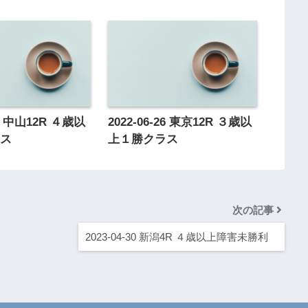
11 中山12R ４歳以
2022-06-26 東京12R ３歳以
ラス
上１勝クラス
次の記事
2023-04-30 新潟4R ４歳以上障害未勝利