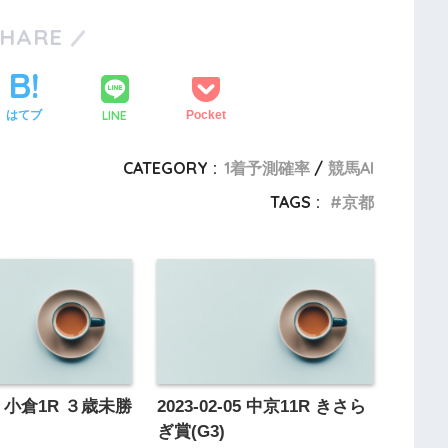
SHARE
LINE
はてブ
Pocket
CATEGORY :
1着予測確率
競馬AI
TAGS :
京都
-05 小倉1R ３歳未勝
2023-02-05 中京11R きさら
ぎ賞(G3)