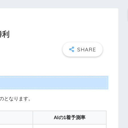
勝利
のとなります。
AIの1着予測率