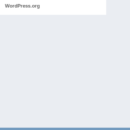
WordPress.org