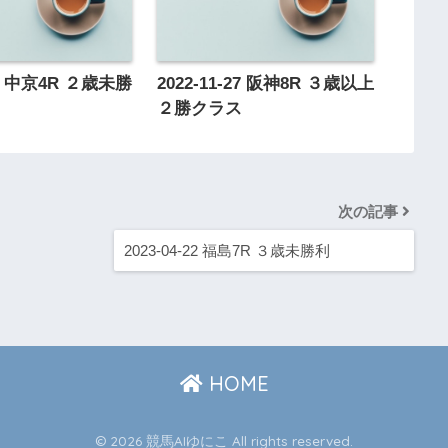
-04 中京4R ２歳未勝
2022-11-27 阪神8R ３歳以上
２勝クラス
次の記事
2023-04-22 福島7R ３歳未勝利
HOME
© 2026 競馬AIゆにこ All rights reserved.