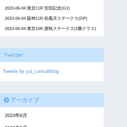
2023-06-04 東京11R 安田記念(G1)
2023-06-04 阪神11R 松風月ステークス(OP)
2023-06-04 東京10R 麦秋ステークス(3勝クラス)
Twitter
Tweets by yui_consultblog
アーカイブ
2023年6月