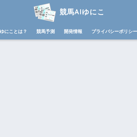
競馬AIゆにこ
ゆにことは？
競馬予測
開発情報
プライバシーポリシ