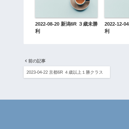
2022-08-20 新潟6R ３歳未勝
2022-12
利
利
前の記事
2023-04-22 京都6R ４歳以上１勝クラス