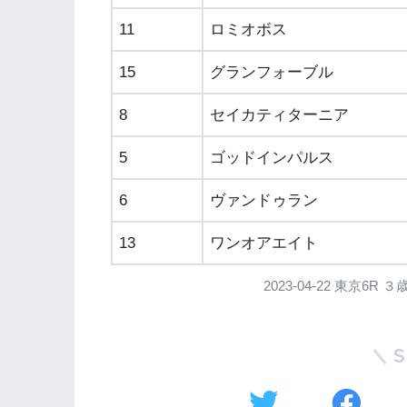
11
ロミオボス
15
グランフォーブル
8
セイカティターニア
5
ゴッドインパルス
6
ヴァンドゥラン
13
ワンオアエイト
2023-04-22 東京6