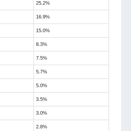
25.2%
16.9%
15.0%
8.3%
7.5%
5.7%
5.0%
3.5%
3.0%
2.8%