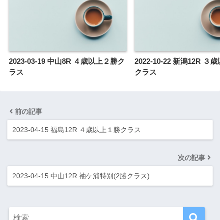
2023-03-19 中山8R ４歳以上２勝ク
2022-10-22 新潟12R 
ラス
クラス
前の記事
2023-04-15 福島12R ４歳以上１勝クラス
次の記事
2023-04-15 中山12R 袖ケ浦特別(2勝クラス)