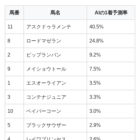
馬番
馬名
AIの1着予測率
11
アスクドゥラメンテ
40.5%
8
ロードマゼラン
24.8%
2
ビップランバン
9.2%
9
メイショウトール
7.5%
1
エスオーライアン
3.5%
3
コンテナジュニア
3.3%
10
ベイパーコーン
3.0%
5
ブラックサウザー
2.9%
4
レイワプリンセス
2.6%