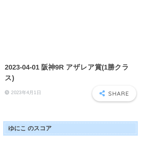
2023-04-01 阪神9R アザレア賞(1勝クラ
ス)
2023年4月1日
ゆにこ のスコア