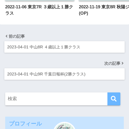
2022-11-06 東京7R ３歳以上１勝ク
2022-11-19 東京8R 
ラス
(OP)
前の記事
2023-04-01 中山8R ４歳以上１勝クラス
次の記事
2023-04-01 中山9R 千葉日報杯(2勝クラス)
プロフィール