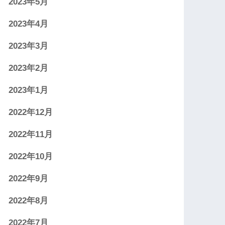
2023年5月
2023年4月
2023年3月
2023年2月
2023年1月
2022年12月
2022年11月
2022年10月
2022年9月
2022年8月
2022年7月