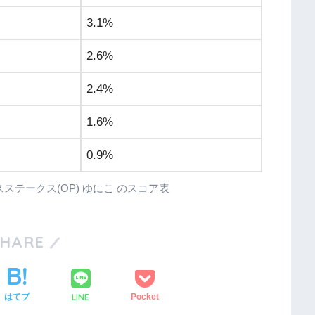
3.1%
2.6%
2.4%
1.6%
0.9%
ポラリスステークス(OP) ゆにこ のスコア表
SHARE
LINE
はてブ
Pocket