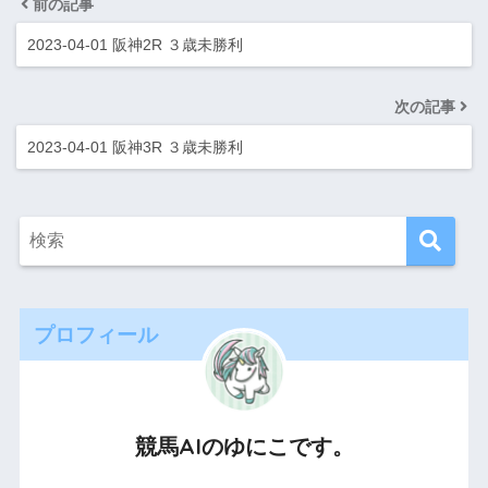
前の記事
2023-04-01 阪神2R ３歳未勝利
次の記事
2023-04-01 阪神3R ３歳未勝利
プロフィール
競馬AIのゆにこです。