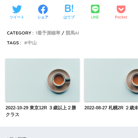
LINE
ツイート
シェア
はてブ
Pocket
CATEGORY :
1着予測確率
競馬AI
TAGS :
中山
2022-10-29 東京12R ３歳以上２勝
2022-08-27 札幌2R ２
クラス