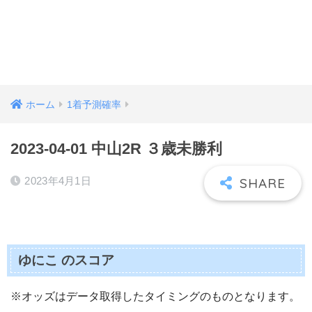
ホーム
1着予測確率
2023-04-01 中山2R ３歳未勝利
2023年4月1日
ゆにこ のスコア
※オッズはデータ取得したタイミングのものとなります。