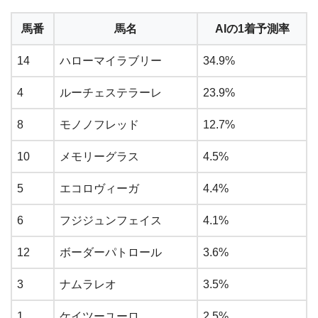
馬番
馬名
AIの1着予測率
14
ハローマイラブリー
34.9%
4
ルーチェステラーレ
23.9%
8
モノノフレッド
12.7%
10
メモリーグラス
4.5%
5
エコロヴィーガ
4.4%
6
フジジュンフェイス
4.1%
12
ボーダーパトロール
3.6%
3
ナムラレオ
3.5%
1
ケイツーユーロ
2.5%