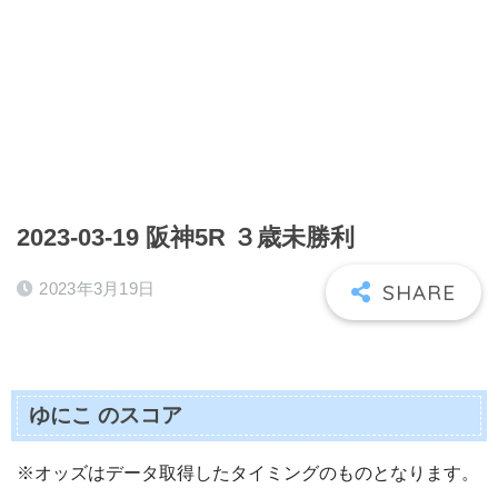
2023-03-19 阪神5R ３歳未勝利
2023年3月19日
ゆにこ のスコア
※オッズはデータ取得したタイミングのものとなります。