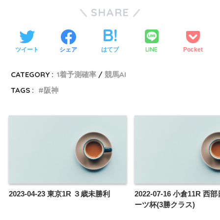
SHARE
LINE
ツイート
シェア
はてブ
Pocket
CATEGORY :
1着予測確率
競馬AI
TAGS :
阪神
2023-04-23 東京1R ３歳未勝利
2022-07-16 小倉11R 
ーツ杯(3勝クラス)