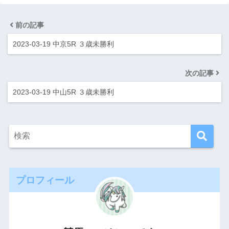
前の記事
2023-03-19 中京5R ３歳未勝利
次の記事
2023-03-19 中山5R ３歳未勝利
プロフィール