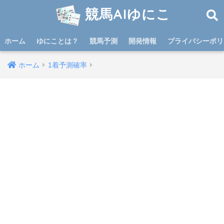
競馬AIゆにこ
ホーム
ゆにことは？
競馬予測
開発情報
プライバシーポリ
ホーム
1着予測確率