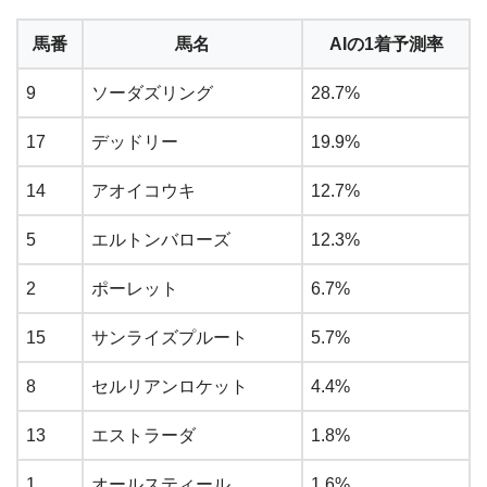
馬番
馬名
AIの1着予測率
9
ソーダズリング
28.7%
17
デッドリー
19.9%
14
アオイコウキ
12.7%
5
エルトンバローズ
12.3%
2
ポーレット
6.7%
15
サンライズプルート
5.7%
8
セルリアンロケット
4.4%
13
エストラーダ
1.8%
1
オールスティール
1.6%