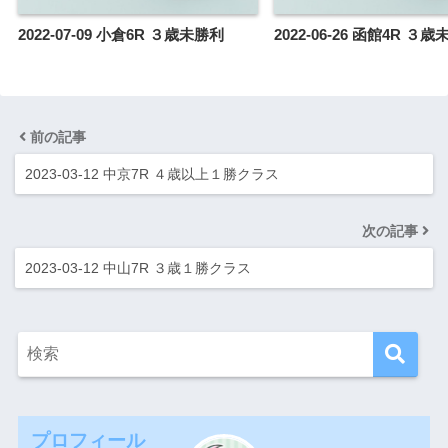
2022-07-09 小倉6R ３歳未勝利
2022-06-26 函館4R ３
前の記事
2023-03-12 中京7R ４歳以上１勝クラス
次の記事
2023-03-12 中山7R ３歳１勝クラス
プロフィール