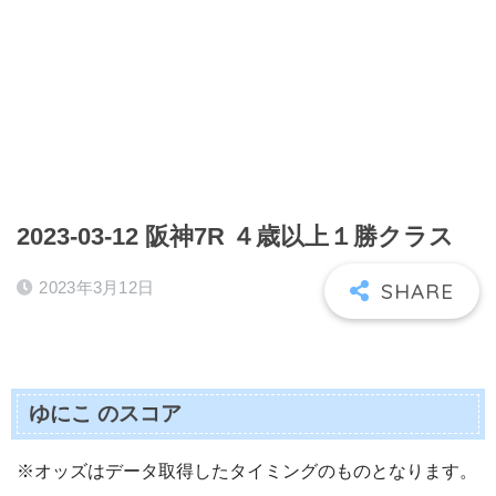
2023-03-12 阪神7R ４歳以上１勝クラス
2023年3月12日
ゆにこ のスコア
※オッズはデータ取得したタイミングのものとなります。