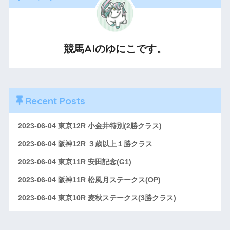
競馬AIのゆにこです。
Recent Posts
2023-06-04 東京12R 小金井特別(2勝クラス)
2023-06-04 阪神12R ３歳以上１勝クラス
2023-06-04 東京11R 安田記念(G1)
2023-06-04 阪神11R 松風月ステークス(OP)
2023-06-04 東京10R 麦秋ステークス(3勝クラス)