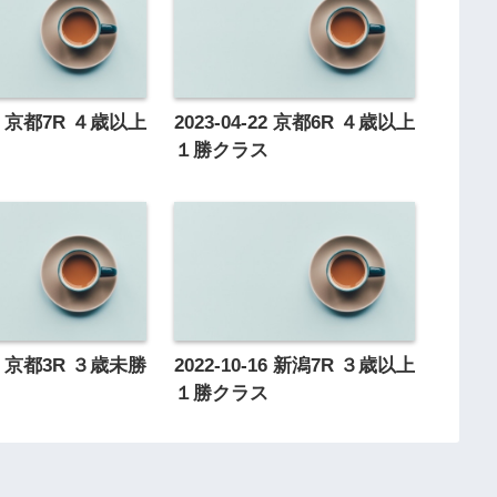
-30 京都7R ４歳以上
2023-04-22 京都6R ４歳以上
ス
１勝クラス
-29 京都3R ３歳未勝
2022-10-16 新潟7R ３歳以上
１勝クラス