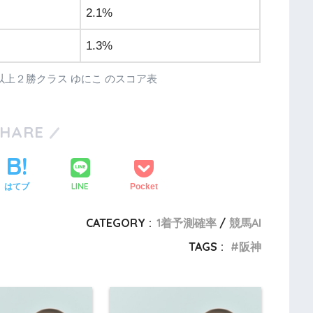
2.1%
1.3%
R ４歳以上２勝クラス ゆにこ のスコア表
SHARE
LINE
はてブ
Pocket
CATEGORY :
1着予測確率
競馬AI
TAGS :
阪神