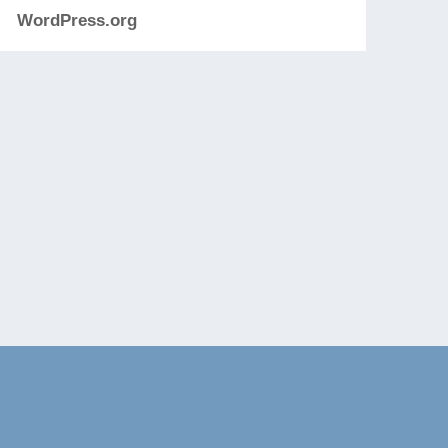
WordPress.org