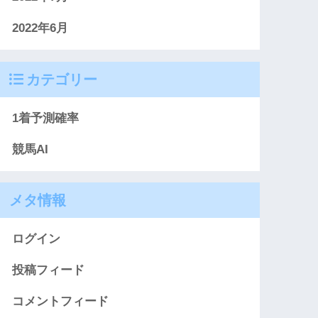
2022年6月
カテゴリー
1着予測確率
競馬AI
メタ情報
ログイン
投稿フィード
コメントフィード