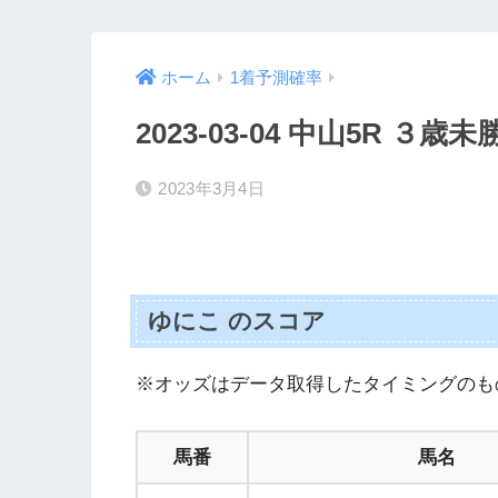
ホーム
1着予測確率
2023-03-04 中山5R ３歳未
2023年3月4日
ゆにこ のスコア
※オッズはデータ取得したタイミングのも
馬番
馬名