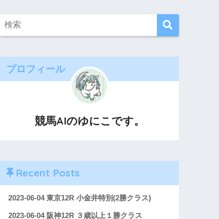
プロフィール
競馬AIのゆにこです。
Recent Posts
2023-06-04 東京12R 小金井特別(2勝クラス)
2023-06-04 阪神12R ３歳以上１勝クラス