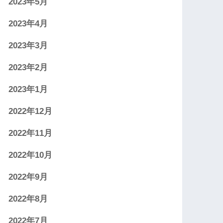
2023年5月
2023年4月
2023年3月
2023年2月
2023年1月
2022年12月
2022年11月
2022年10月
2022年9月
2022年8月
2022年7月