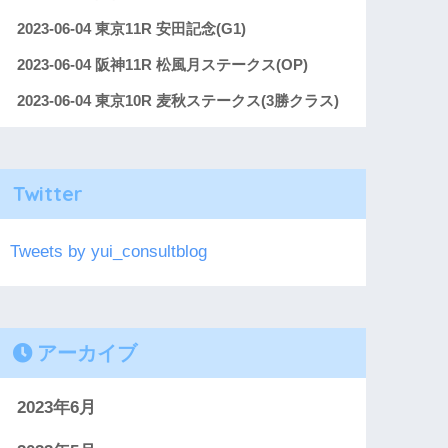
2023-06-04 東京11R 安田記念(G1)
2023-06-04 阪神11R 松風月ステークス(OP)
2023-06-04 東京10R 麦秋ステークス(3勝クラス)
Twitter
Tweets by yui_consultblog
アーカイブ
2023年6月