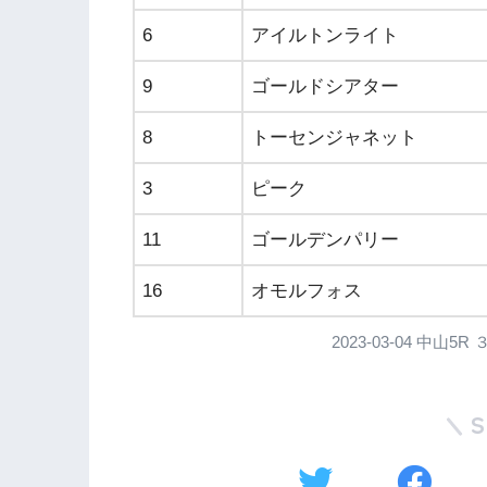
6
アイルトンライト
9
ゴールドシアター
8
トーセンジャネット
3
ピーク
11
ゴールデンパリー
16
オモルフォス
2023-03-04 中山