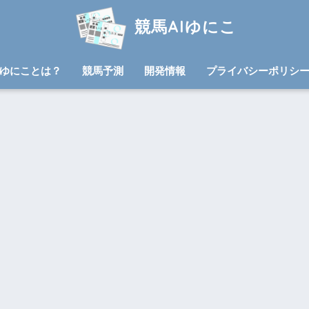
競馬AIゆにこ
ゆにことは？
競馬予測
開発情報
プライバシーポリシ