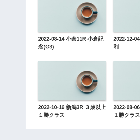
2022-08-14 小倉11R 小倉記
2022-12
念(G3)
利
2022-10-16 新潟3R ３歳以上
2022-08
１勝クラス
１勝クラ