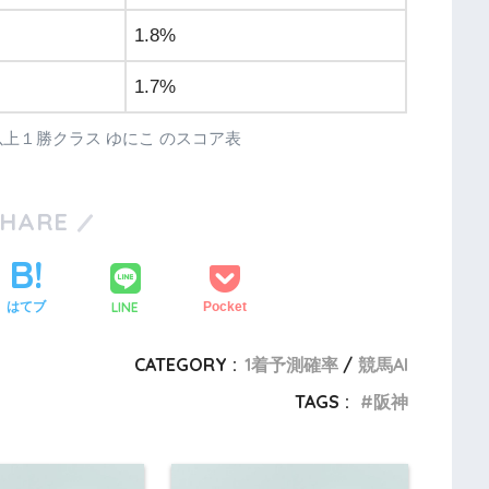
1.8%
1.7%
 ４歳以上１勝クラス ゆにこ のスコア表
SHARE
LINE
はてブ
Pocket
CATEGORY :
1着予測確率
競馬AI
TAGS :
阪神