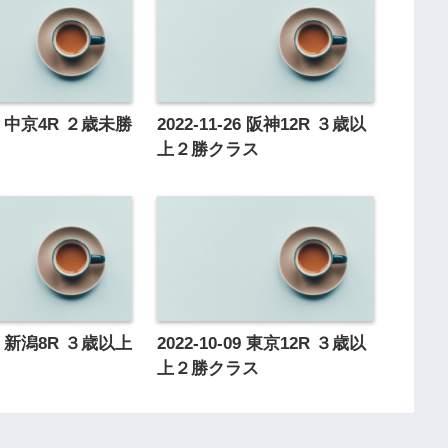
-04 中京4R ２歳未勝
2022-11-26 阪神12R ３歳以
上２勝クラス
-06 新潟8R ３歳以上
2022-10-09 東京12R ３歳以
ス
上２勝クラス