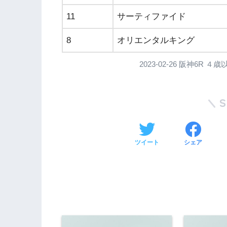
11
サーティファイド
8
オリエンタルキング
2023-02-26 阪神6R
ツイート
シェア