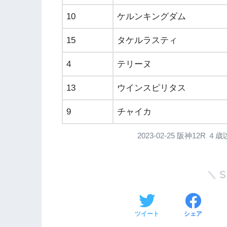
10
ケルンキングダム
15
タケルラスティ
4
テリーヌ
13
ウインスピリタス
9
チャイカ
2023-02-25 阪神12
ツイート
シェア