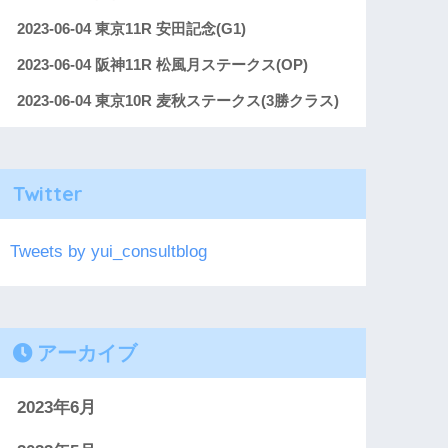
2023-06-04 東京11R 安田記念(G1)
2023-06-04 阪神11R 松風月ステークス(OP)
2023-06-04 東京10R 麦秋ステークス(3勝クラス)
Twitter
Tweets by yui_consultblog
アーカイブ
2023年6月