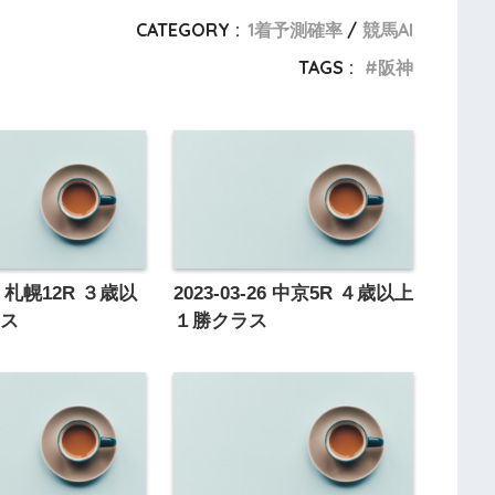
CATEGORY :
1着予測確率
競馬AI
TAGS :
阪神
06 札幌12R ３歳以
2023-03-26 中京5R ４歳以上
ラス
１勝クラス