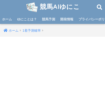
競馬AIゆにこ
ホーム
ゆにことは？
競馬予測
開発情報
プライバシーポリ
ホーム
1着予測確率