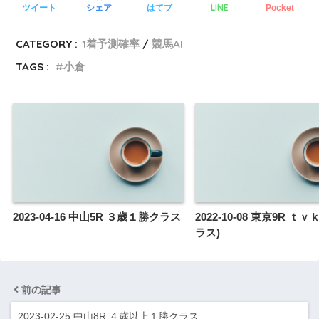
LINE
ツイート
シェア
はてブ
Pocket
CATEGORY :
1着予測確率
競馬AI
TAGS :
小倉
2023-04-16 中山5R ３歳１勝クラス
2022-10-08 東京9R ｔ
ラス)
前の記事
2023-02-25 中山8R ４歳以上１勝クラス