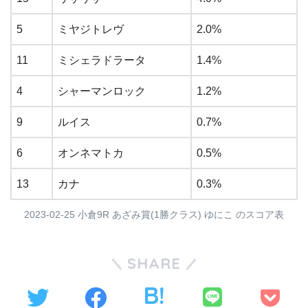
5
ミヤジトレヴ
2.0%
11
ミシェラドラータ
1.4%
4
シャーマンロック
1.2%
9
ルイス
0.7%
6
オンネマトカ
0.5%
13
カナ
0.3%
2023-02-25 小倉9R あざみ賞(1勝クラス) ゆにこ のスコア表
SHARE