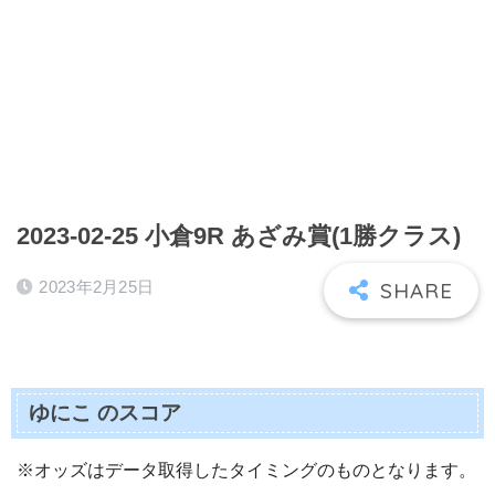
2023-02-25 小倉9R あざみ賞(1勝クラス)
2023年2月25日
ゆにこ のスコア
※オッズはデータ取得したタイミングのものとなります。