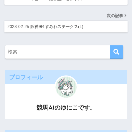
次の記事
2023-02-25 阪神9R すみれステークス(L)
プロフィール
競馬AIのゆにこです。