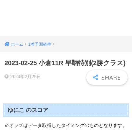
ホーム
1着予測確率
2023-02-25 小倉11R 早鞆特別(2勝クラス)
2023年2月25日
ゆにこ のスコア
※オッズはデータ取得したタイミングのものとなります。