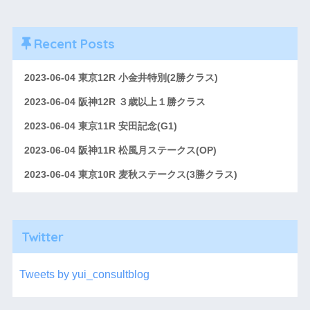
Recent Posts
2023-06-04 東京12R 小金井特別(2勝クラス)
2023-06-04 阪神12R ３歳以上１勝クラス
2023-06-04 東京11R 安田記念(G1)
2023-06-04 阪神11R 松風月ステークス(OP)
2023-06-04 東京10R 麦秋ステークス(3勝クラス)
Twitter
Tweets by yui_consultblog