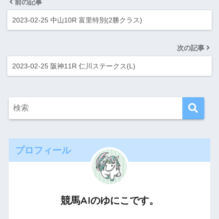
前の記事
2023-02-25 中山10R 富里特別(2勝クラス)
次の記事
2023-02-25 阪神11R 仁川ステークス(L)
プロフィール
競馬AIのゆにこです。