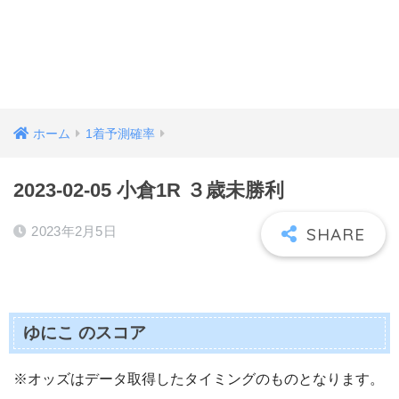
ホーム
1着予測確率
2023-02-05 小倉1R ３歳未勝利
2023年2月5日
ゆにこ のスコア
※オッズはデータ取得したタイミングのものとなります。