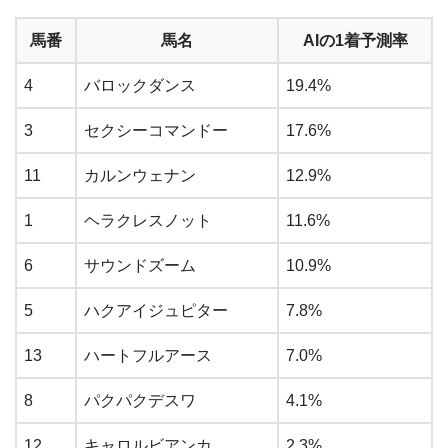
馬番
馬名
AIの1着予測率
4
バロックダンス
19.4%
3
セクシーコマンドー
17.6%
11
カルンウェナン
12.9%
1
ヘラクレスノット
11.6%
6
サウンドズーム
10.9%
5
ハクアイジュピター
7.8%
13
ハートフルアース
7.0%
8
パクパクデスワ
4.1%
12
キャロルビアンカ
2.3%