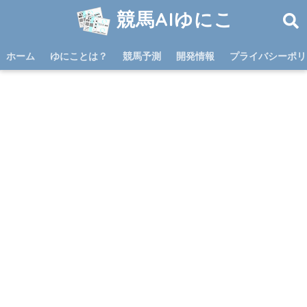
競馬AIゆにこ
ホーム
ゆにことは？
競馬予測
開発情報
プライバシーポリ