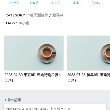
LINE
ツイート
シェア
はてブ
Pocket
CATEGORY :
1着予測確率
競馬AI
TAGS :
小倉
2023-04-30 東京9R 陣馬特別(2勝ク
2022-07-23 福島9R 伊
ラス)
ラス)
前の記事
2023-02-04 東京12R ４歳以上２勝クラス