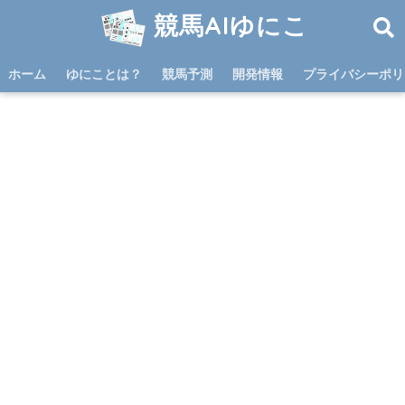
競馬AIゆにこ
ホーム
ゆにことは？
競馬予測
開発情報
プライバシーポリ