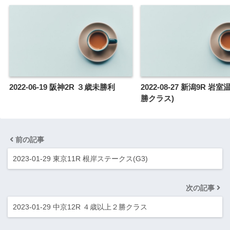
2022-06-19 阪神2R ３歳未勝利
2022-08-27 新潟9R 岩
勝クラス)
前の記事
2023-01-29 東京11R 根岸ステークス(G3)
次の記事
2023-01-29 中京12R ４歳以上２勝クラス