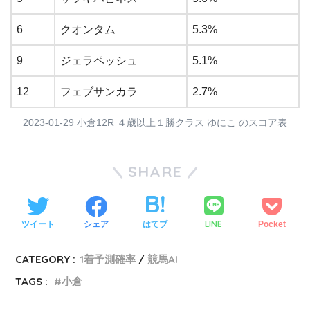
6
クオンタム
5.3%
9
ジェラペッシュ
5.1%
12
フェブサンカラ
2.7%
2023-01-29 小倉12R ４歳以上１勝クラス ゆにこ のスコア表
SHARE
LINE
ツイート
シェア
はてブ
Pocket
CATEGORY :
1着予測確率
競馬AI
TAGS :
小倉