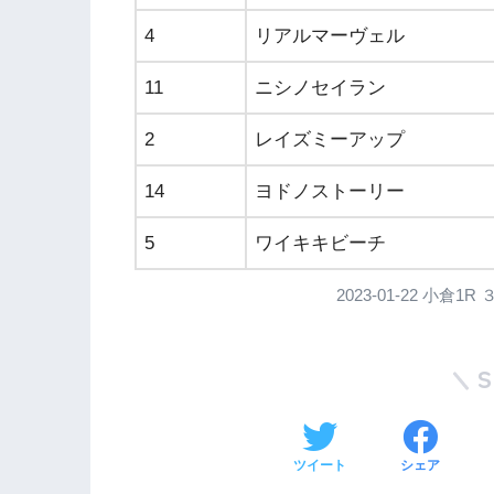
4
リアルマーヴェル
11
ニシノセイラン
2
レイズミーアップ
14
ヨドノストーリー
5
ワイキキビーチ
2023-01-22 小倉
ツイート
シェア