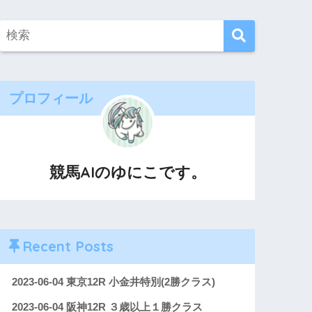
プロフィール
競馬AIのゆにこです。
Recent Posts
2023-06-04 東京12R 小金井特別(2勝クラス)
2023-06-04 阪神12R ３歳以上１勝クラス