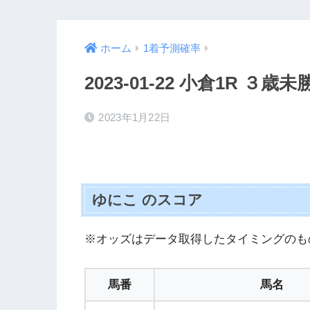
ホーム
1着予測確率
2023-01-22 小倉1R ３歳未
2023年1月22日
ゆにこ のスコア
※オッズはデータ取得したタイミングのも
馬番
馬名