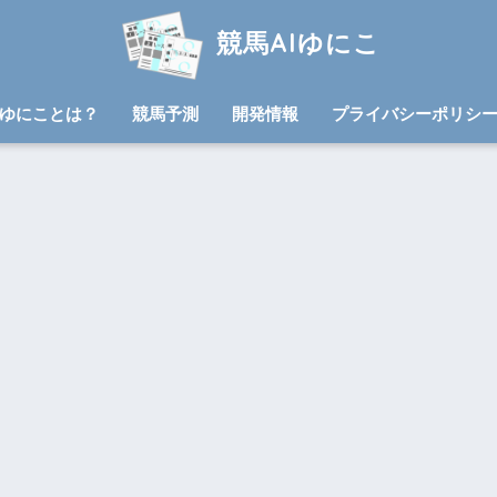
競馬AIゆにこ
ゆにことは？
競馬予測
開発情報
プライバシーポリシ