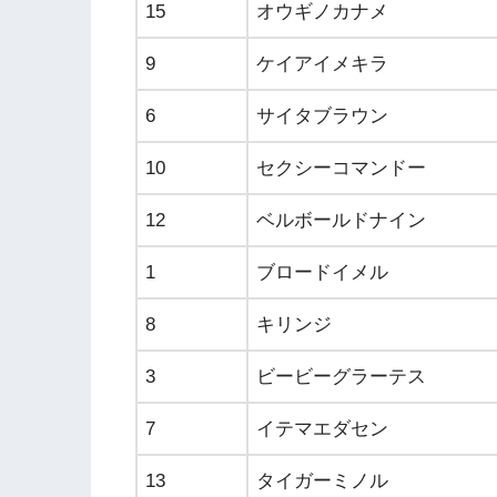
15
オウギノカナメ
9
ケイアイメキラ
6
サイタブラウン
10
セクシーコマンドー
12
ベルボールドナイン
1
ブロードイメル
8
キリンジ
3
ビービーグラーテス
7
イテマエダセン
13
タイガーミノル