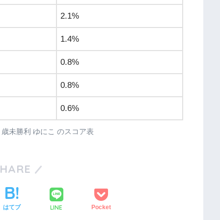
2.1%
1.4%
0.8%
0.8%
0.6%
1R ３歳未勝利 ゆにこ のスコア表
SHARE
LINE
はてブ
Pocket