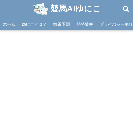
競馬AIゆにこ
ホーム
ゆにことは？
競馬予測
開発情報
プライバシーポリ