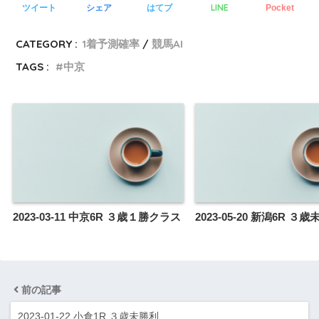
LINE
ツイート
シェア
はてブ
Pocket
CATEGORY :
1着予測確率
競馬AI
TAGS :
中京
2023-03-11 中京6R ３歳１勝クラス
2023-05-20 新潟6R ３
前の記事
2023-01-22 小倉1R ３歳未勝利