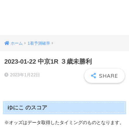
ホーム
1着予測確率
2023-01-22 中京1R ３歳未勝利
2023年1月22日
ゆにこ のスコア
※オッズはデータ取得したタイミングのものとなります。