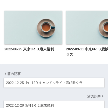
2022-06-25 東京3R ３歳未勝利
2022-09-11 中京6R 
ラス
前の記事
2022-12-25 中山12R キャンドルライト賞(2勝クラ…
次の記事
2022-12-28 阪神1R ２歳未勝利