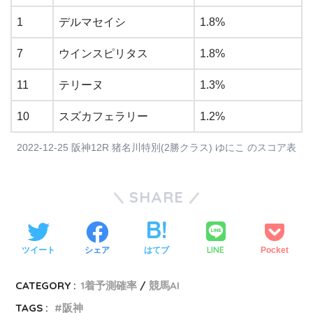
1
デルマセイシ
1.8%
7
ウインスピリタス
1.8%
11
テリーヌ
1.3%
10
スズカフェラリー
1.2%
2022-12-25 阪神12R 猪名川特別(2勝クラス) ゆにこ のスコア表
SHARE
LINE
ツイート
シェア
はてブ
Pocket
CATEGORY :
1着予測確率
競馬AI
TAGS :
阪神