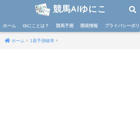
競馬AIゆにこ
ホーム
ゆにことは？
競馬予測
開発情報
プライバシーポリ
ホーム
1着予測確率