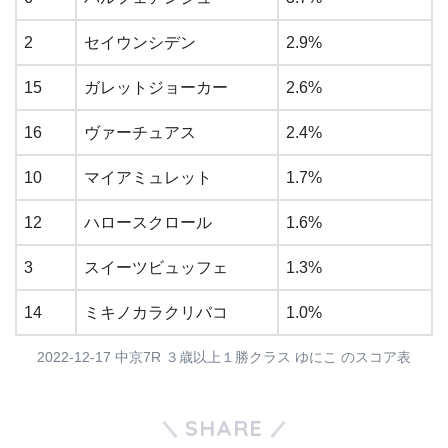
2
セイウンシデン
2.9%
15
ガレットジョーカー
2.6%
16
ヴァーチュアス
2.4%
10
マイアミュレット
1.7%
12
ハロースクロール
1.6%
3
スイーツビュッフェ
1.3%
14
ミキノカラクリバコ
1.0%
2022-12-17 中京7R ３歳以上１勝クラス ゆにこ のスコア表
SHARE