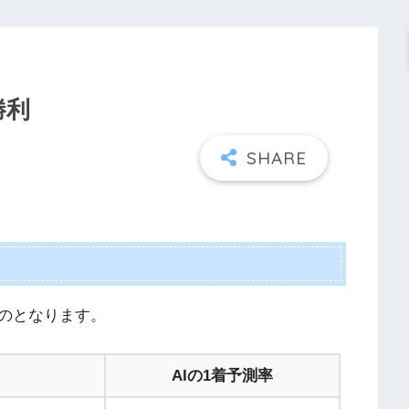
勝利
のとなります。
AIの1着予測率