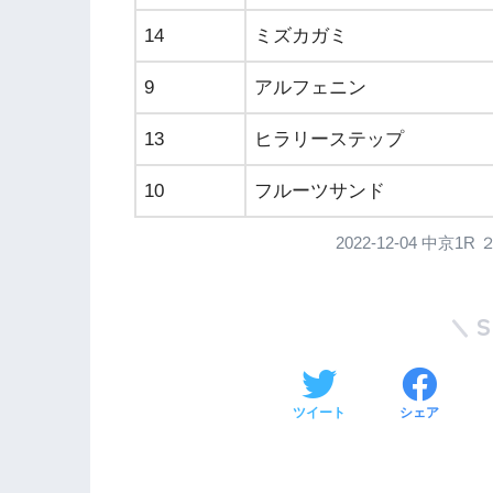
14
ミズカガミ
9
アルフェニン
13
ヒラリーステップ
10
フルーツサンド
2022-12-04 中京
ツイート
シェア