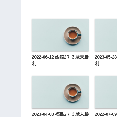
2022-06-12 函館2R ３歳未勝
2023-05
利
利
2023-04-08 福島2R ３歳未勝
2022-07