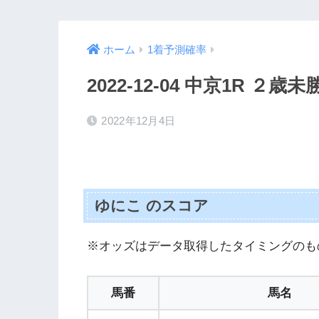
ホーム
1着予測確率
2022-12-04 中京1R ２歳未
2022年12月4日
ゆにこ のスコア
※オッズはデータ取得したタイミングのも
馬番
馬名