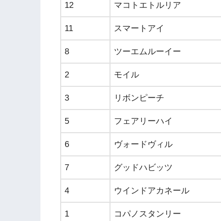
12
マコトエトルリア
11
スマートアイ
8
ツーエムルーイー
2
モイル
3
リボンピーチ
5
フェアリーハイ
6
ヴォードヴィル
7
グッドハビッツ
4
ウインドアカネール
1
コパノスタンリー