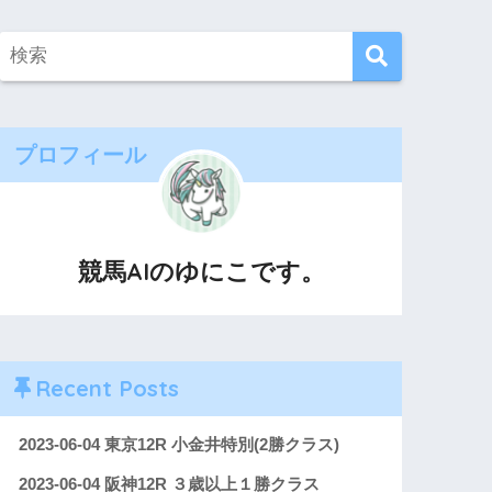
プロフィール
競馬AIのゆにこです。
Recent Posts
2023-06-04 東京12R 小金井特別(2勝クラス)
2023-06-04 阪神12R ３歳以上１勝クラス