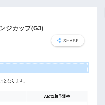
ャレンジカップ(G3)
のとなります。
AIの1着予測率