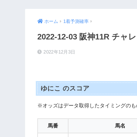
ホーム
1着予測確率
2022-12-03 阪神11R チ
2022年12月3日
ゆにこ のスコア
※オッズはデータ取得したタイミングのも
馬番
馬名