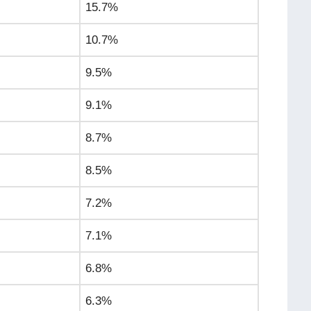
15.7%
10.7%
9.5%
9.1%
8.7%
8.5%
7.2%
7.1%
6.8%
6.3%