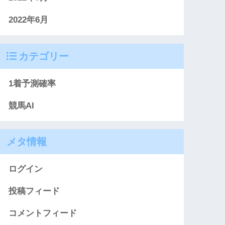
2022年6月
カテゴリー
1着予測確率
競馬AI
メタ情報
ログイン
投稿フィード
コメントフィード