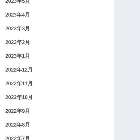
2023年5月
2023年4月
2023年3月
2023年2月
2023年1月
2022年12月
2022年11月
2022年10月
2022年9月
2022年8月
2022年7月