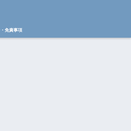
ー・免責事項