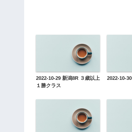
2022-10-29 新潟8R ３歳以上
2022-10
１勝クラス