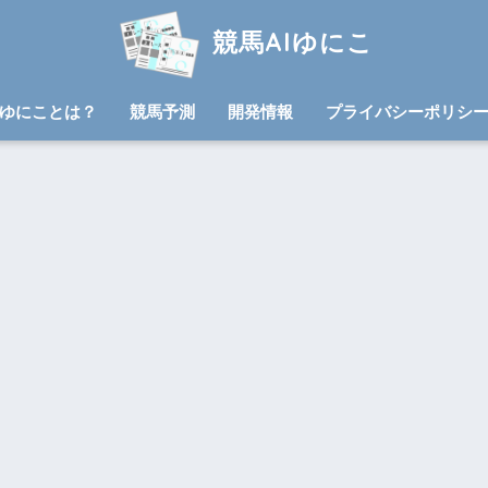
競馬AIゆにこ
ゆにことは？
競馬予測
開発情報
プライバシーポリシ