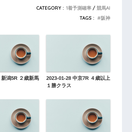
CATEGORY :
1着予測確率
競馬AI
TAGS :
阪神
-30 新潟5R ２歳新馬
2023-01-28 中京7R ４歳以上
１勝クラス