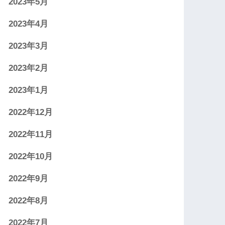
2023年5月
2023年4月
2023年3月
2023年2月
2023年1月
2022年12月
2022年11月
2022年10月
2022年9月
2022年8月
2022年7月