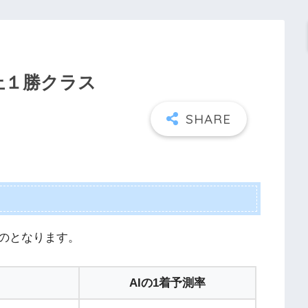
歳以上１勝クラス
のとなります。
AIの1着予測率