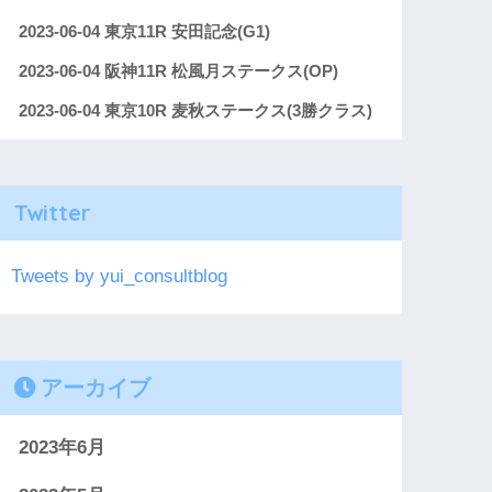
2023-06-04 東京11R 安田記念(G1)
2023-06-04 阪神11R 松風月ステークス(OP)
2023-06-04 東京10R 麦秋ステークス(3勝クラス)
Twitter
Tweets by yui_consultblog
アーカイブ
2023年6月