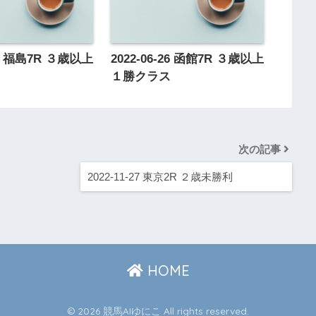
-19 福島7R ３歳以上
2022-06-26 函館7R ３歳以上
ス
１勝クラス
次の記事
2022-11-27 東京2R ２歳未勝利
HOME
© 2026 競馬AIゆにこ All rights reserved.