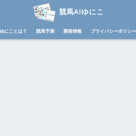
競馬AIゆにこ
ゆにことは？
競馬予測
開発情報
プライバシーポリシ