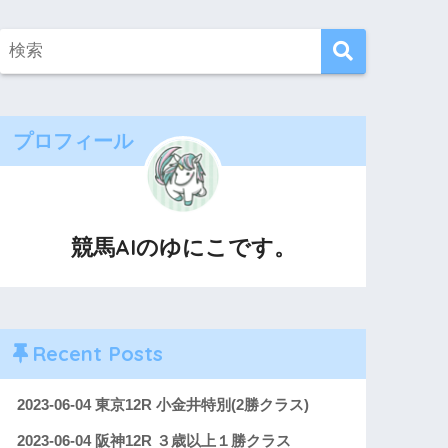
プロフィール
競馬AIのゆにこです。
Recent Posts
2023-06-04 東京12R 小金井特別(2勝クラス)
2023-06-04 阪神12R ３歳以上１勝クラス