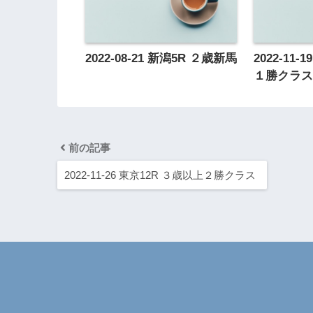
2022-08-21 新潟5R ２歳新馬
2022-11
１勝クラ
前の記事
2022-11-26 東京12R ３歳以上２勝クラス