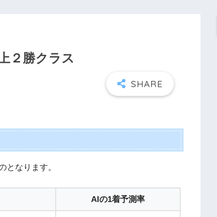
３歳以上２勝クラス
のとなります。
AIの1着予測率