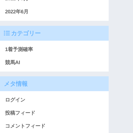
2022年6月
カテゴリー
1着予測確率
競馬AI
メタ情報
ログイン
投稿フィード
コメントフィード