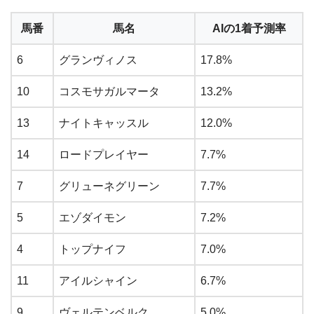
馬番
馬名
AIの1着予測率
6
グランヴィノス
17.8%
10
コスモサガルマータ
13.2%
13
ナイトキャッスル
12.0%
14
ロードプレイヤー
7.7%
7
グリューネグリーン
7.7%
5
エゾダイモン
7.2%
4
トップナイフ
7.0%
11
アイルシャイン
6.7%
9
ヴェルテンベルク
5.0%