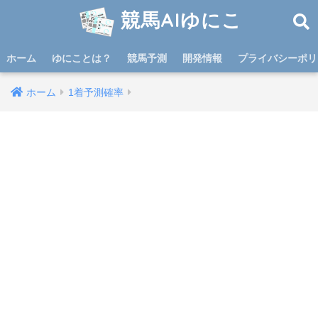
競馬AIゆにこ
ホーム
ゆにことは？
競馬予測
開発情報
プライバシーポリ
ホーム
1着予測確率