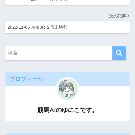
次の記事
2022-11-06 東京3R ２歳未勝利
プロフィール
競馬AIのゆにこです。