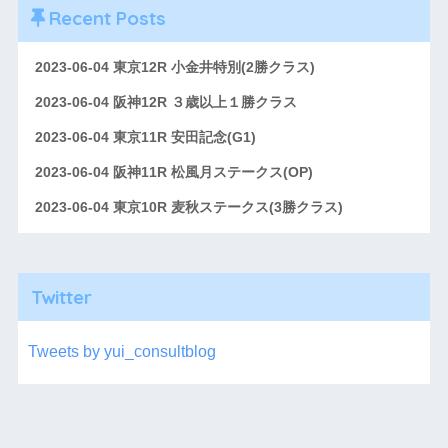
Recent Posts
2023-06-04 東京12R 小金井特別(2勝クラス)
2023-06-04 阪神12R ３歳以上１勝クラス
2023-06-04 東京11R 安田記念(G1)
2023-06-04 阪神11R 松風月ステークス(OP)
2023-06-04 東京10R 麦秋ステークス(3勝クラス)
Twitter
Tweets by yui_consultblog