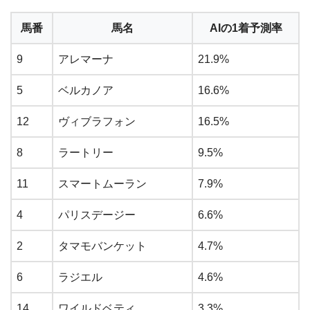
馬番
馬名
AIの1着予測率
9
アレマーナ
21.9%
5
ベルカノア
16.6%
12
ヴィブラフォン
16.5%
8
ラートリー
9.5%
11
スマートムーラン
7.9%
4
パリスデージー
6.6%
2
タマモバンケット
4.7%
6
ラジエル
4.6%
14
ワイルドベティ
3.3%