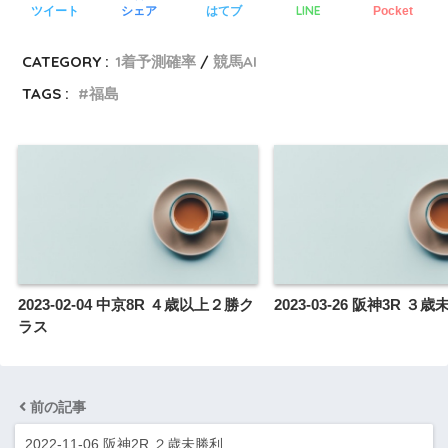
LINE
ツイート
シェア
はてブ
Pocket
CATEGORY :
1着予測確率
競馬AI
TAGS :
福島
2023-02-04 中京8R ４歳以上２勝ク
2023-03-26 阪神3R ３
ラス
前の記事
2022-11-06 阪神2R ２歳未勝利