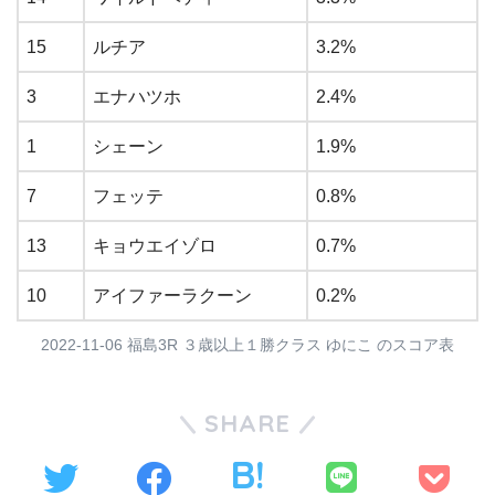
15
ルチア
3.2%
3
エナハツホ
2.4%
1
シェーン
1.9%
7
フェッテ
0.8%
13
キョウエイゾロ
0.7%
10
アイファーラクーン
0.2%
2022-11-06 福島3R ３歳以上１勝クラス ゆにこ のスコア表
SHARE