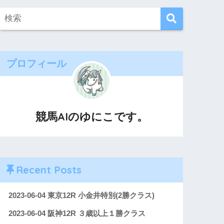
プロフィール
競馬AIのゆにこです。
Recent Posts
2023-06-04 東京12R 小金井特別(2勝クラス)
2023-06-04 阪神12R ３歳以上１勝クラス