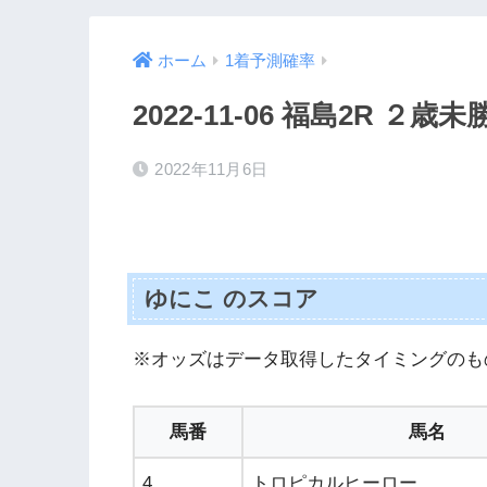
ホーム
1着予測確率
2022-11-06 福島2R ２歳未
2022年11月6日
ゆにこ のスコア
※オッズはデータ取得したタイミングのも
馬番
馬名
4
トロピカルヒーロー