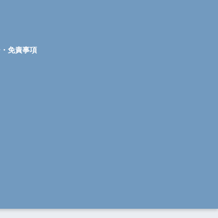
ー・免責事項