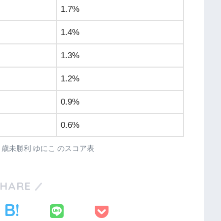
1.7%
1.4%
1.3%
1.2%
0.9%
0.6%
2R ２歳未勝利 ゆにこ のスコア表
SHARE