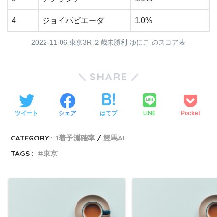
4
ジョイパピエーダ
1.0%
2022-11-06 東京3R ２歳未勝利 ゆにこ のスコア表
SHARE
LINE
ツイート
シェア
はてブ
Pocket
CATEGORY :
1着予測確率
競馬AI
TAGS :
東京