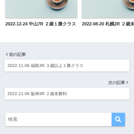
2022-12-24 中山7R ２歳１勝クラス
2022-08-20 札幌2R ２
前の記事
2022-11-06 福島3R ３歳以上１勝クラス
次の記事
2022-11-06 阪神3R ２歳未勝利