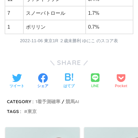
7
スノーパトロール
1.7%
1
ポリリン
0.7%
2022-11-06 東京1R ２歳未勝利 ゆにこ のスコア表
SHARE
LINE
ツイート
シェア
はてブ
Pocket
CATEGORY :
1着予測確率
競馬AI
TAGS :
東京