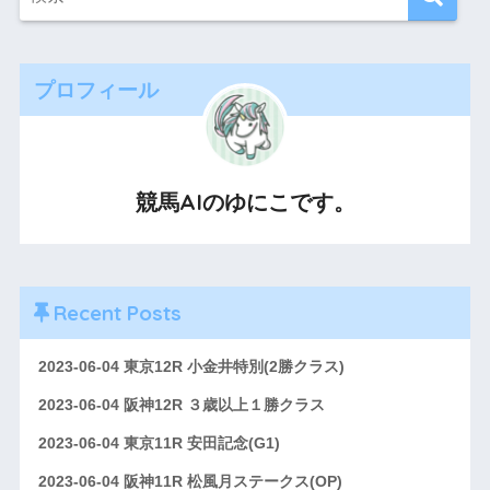
プロフィール
競馬AIのゆにこです。
Recent Posts
2023-06-04 東京12R 小金井特別(2勝クラス)
2023-06-04 阪神12R ３歳以上１勝クラス
2023-06-04 東京11R 安田記念(G1)
2023-06-04 阪神11R 松風月ステークス(OP)