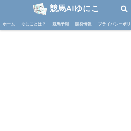
競馬AIゆにこ
ホーム
ゆにことは？
競馬予測
開発情報
プライバシーポリ