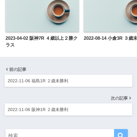
2023-04-02 阪神7R ４歳以上２勝ク
2022-08-14 小倉3R ３
ラス
前の記事
2022-11-06 福島1R ２歳未勝利
次の記事
2022-11-06 阪神1R ２歳未勝利