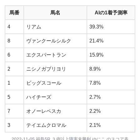
馬番
馬名
AIの1着予測率
4
リアム
39.3%
8
ヴァンクールシルク
21.4%
6
エクスパートラン
15.9%
2
ニシノガブリヨリ
8.9%
1
ビッグスコール
7.8%
5
ハイチーズ
2.7%
7
オノーレペスカ
2.2%
3
テイエムクロマル
2.1%
2022-11-05 福島5R ３歳以上障害未勝利 ゆにこ のスコア表