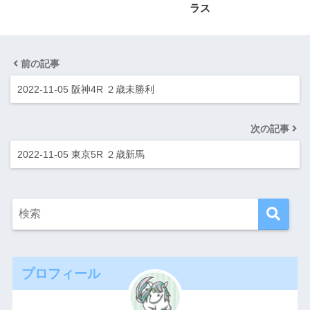
ラス
前の記事
2022-11-05 阪神4R ２歳未勝利
次の記事
2022-11-05 東京5R ２歳新馬
プロフィール