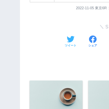
2022-11-05 東
ツイート
シェア