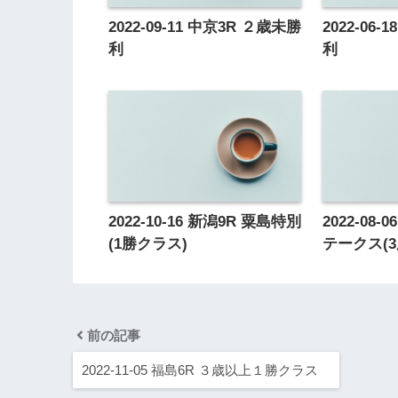
2022-09-11 中京3R ２歳未勝
2022-06
利
利
2022-10-16 新潟9R 粟島特別
2022-08-
(1勝クラス)
テークス(
前の記事
2022-11-05 福島6R ３歳以上１勝クラス