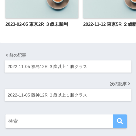
2023-02-05 東京2R ３歳未勝利
2022-11-12 東京5R ２歳
前の記事
2022-11-05 福島12R ３歳以上１勝クラス
次の記事
2022-11-05 阪神12R ３歳以上１勝クラス