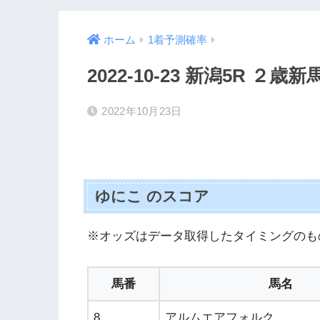
ホーム
1着予測確率
2022-10-23 新潟5R ２歳新
2022年10月23日
ゆにこ のスコア
※オッズはデータ取得したタイミングのも
馬番
馬名
8
アルムエアフォルク