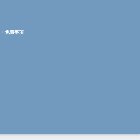
ー・免責事項