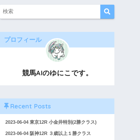
プロフィール
競馬AIのゆにこです。
Recent Posts
2023-06-04 東京12R 小金井特別(2勝クラス)
2023-06-04 阪神12R ３歳以上１勝クラス