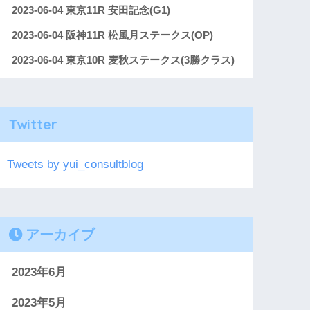
2023-06-04 東京11R 安田記念(G1)
2023-06-04 阪神11R 松風月ステークス(OP)
2023-06-04 東京10R 麦秋ステークス(3勝クラス)
Twitter
Tweets by yui_consultblog
アーカイブ
2023年6月
2023年5月