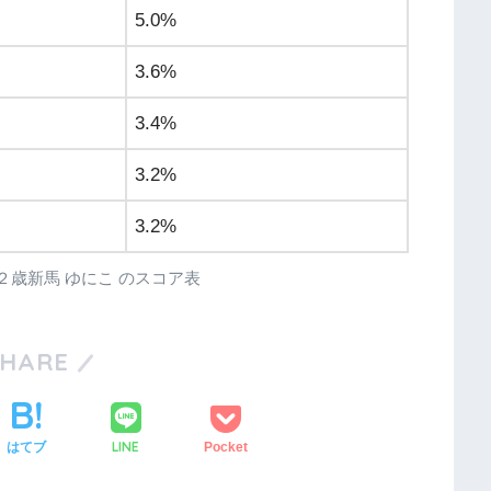
5.0%
3.6%
3.4%
3.2%
3.2%
潟5R ２歳新馬 ゆにこ のスコア表
SHARE
LINE
はてブ
Pocket