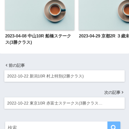
2023-04-08 中山10R 船橋ステーク
2023-04-29 京都2R ３
ス(3勝クラス)
前の記事
2022-10-22 新潟10R 村上特別(2勝クラス)
次の記事
2022-10-22 東京10R 赤富士ステークス(3勝クラス…