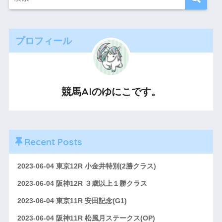
プロフィール
競馬AIのゆにこです。
Recent Posts
2023-06-04 東京12R 小金井特別(2勝クラス)
2023-06-04 阪神12R ３歳以上１勝クラス
2023-06-04 東京11R 安田記念(G1)
2023-06-04 阪神11R 松風月ステークス(OP)