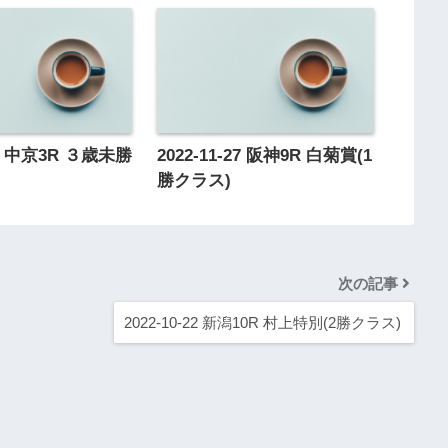
-12 中京3R ３歳未勝
2022-11-27 阪神9R 白菊賞(1
勝クラス)
次の記事
2022-10-22 新潟10R 村上特別(2勝クラス)