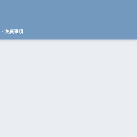
ー・免責事項