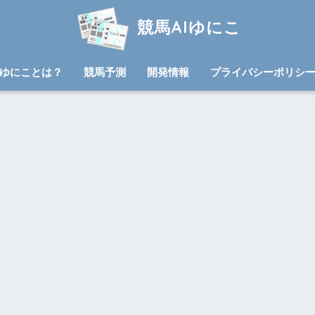
競馬AIゆにこ
ゆにことは？
競馬予測
開発情報
プライバシーポリシ