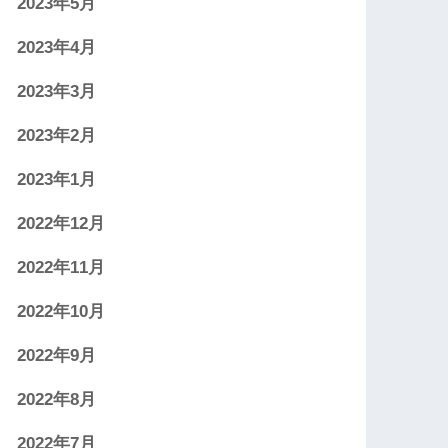
2023年5月
2023年4月
2023年3月
2023年2月
2023年1月
2022年12月
2022年11月
2022年10月
2022年9月
2022年8月
2022年7月