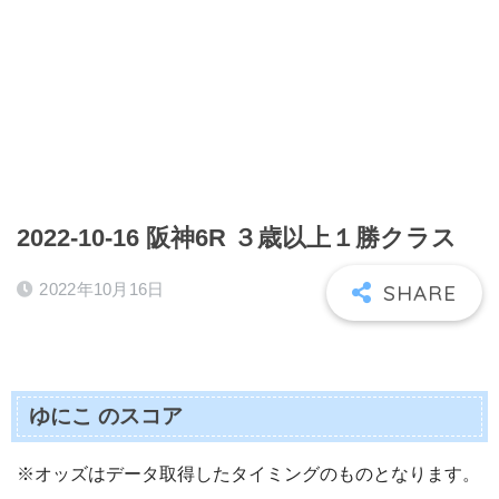
2022-10-16 阪神6R ３歳以上１勝クラス
2022年10月16日
ゆにこ のスコア
※オッズはデータ取得したタイミングのものとなります。