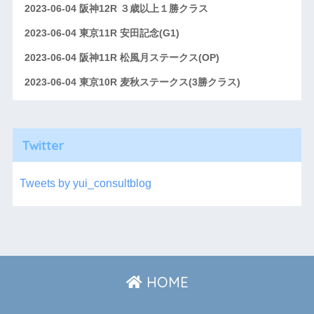
2023-06-04 阪神12R ３歳以上１勝クラス
2023-06-04 東京11R 安田記念(G1)
2023-06-04 阪神11R 松風月ステークス(OP)
2023-06-04 東京10R 麦秋ステークス(3勝クラス)
Twitter
Tweets by yui_consultblog
HOME