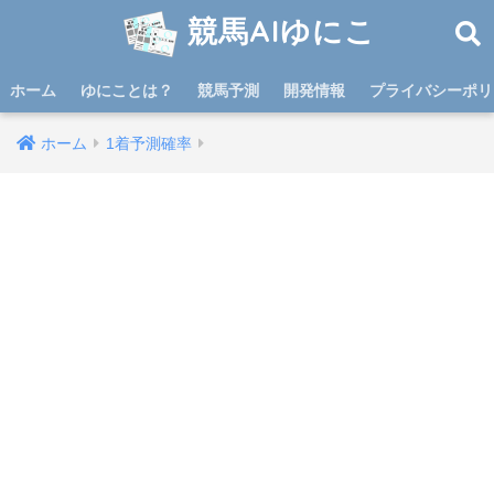
競馬AIゆにこ
ホーム
ゆにことは？
競馬予測
開発情報
プライバシーポリ
ホーム
1着予測確率