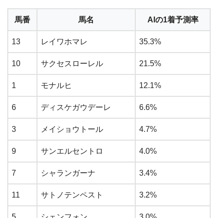
馬番
馬名
AIの1着予測率
13
レイワホマレ
35.3%
10
サクセスローレル
21.5%
1
モナルヒ
12.1%
6
ディスケガウデーレ
6.6%
3
メイショウトール
4.7%
9
サンエルセントロ
4.0%
7
シャランガーナ
3.4%
11
サトノテンペスト
3.2%
5
シェンフォン
3.0%