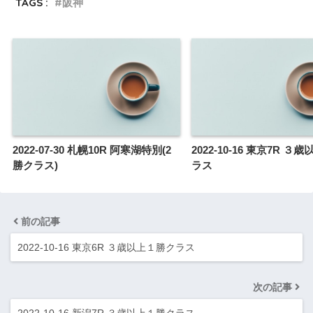
TAGS :
阪神
2022-07-30 札幌10R 阿寒湖特別(2
2022-10-16 東京7R 
勝クラス)
ラス
前の記事
2022-10-16 東京6R ３歳以上１勝クラス
次の記事
2022-10-16 新潟7R ３歳以上１勝クラス