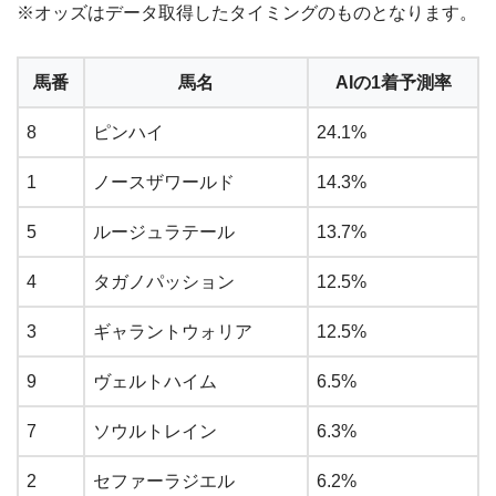
※オッズはデータ取得したタイミングのものとなります。
馬番
馬名
AIの1着予測率
8
ピンハイ
24.1%
1
ノースザワールド
14.3%
5
ルージュラテール
13.7%
4
タガノパッション
12.5%
3
ギャラントウォリア
12.5%
9
ヴェルトハイム
6.5%
7
ソウルトレイン
6.3%
2
セファーラジエル
6.2%