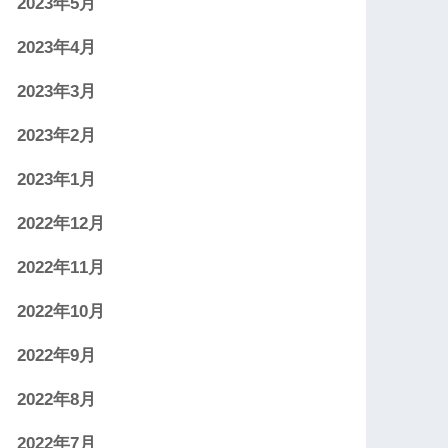
2023年5月
2023年4月
2023年3月
2023年2月
2023年1月
2022年12月
2022年11月
2022年10月
2022年9月
2022年8月
2022年7月