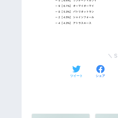
ツイート
シェア