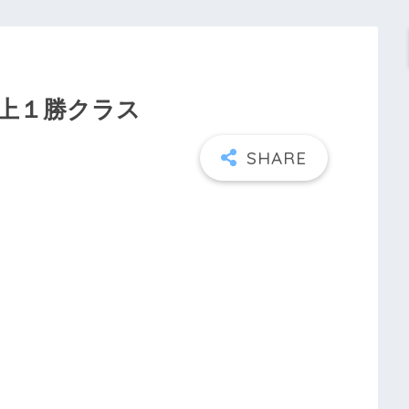
３歳以上１勝クラス