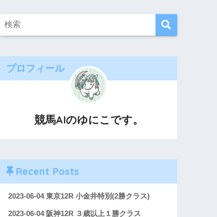
プロフィール
競馬AIのゆにこです。
Recent Posts
2023-06-04 東京12R 小金井特別(2勝クラス)
2023-06-04 阪神12R ３歳以上１勝クラス