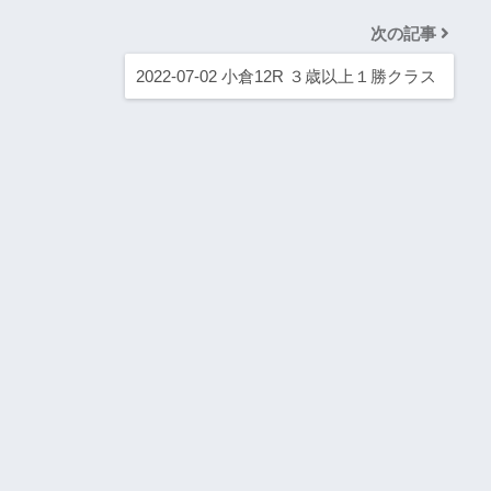
次の記事
2022-07-02 小倉12R ３歳以上１勝クラス