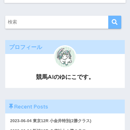
プロフィール
競馬AIのゆにこです。
Recent Posts
2023-06-04 東京12R 小金井特別(2勝クラス)