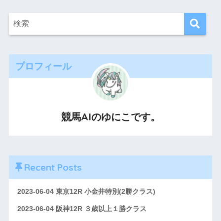
プロフィール
競馬AIのゆにこです。
Recent Posts
2023-06-04 東京12R 小金井特別(2勝クラス)
2023-06-04 阪神12R ３歳以上１勝クラス